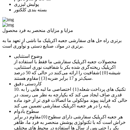
پولیش لیزری
بسته بندی کلکتور
مزایا و مزایای منحصر به فرد محصول
برتری راه حل های سفارشی جعبه اکریلیک ما ناشی از تعهد ما به
برتری در مواد، صنایع دستی و نوآوری است.
وضوح استثنایی
محصولات جعبه اکریلیک سفارشی ما فقط با استفاده از
اکریلیک ریخته‌گری شده بکر با شفافیت نوری استثنایی،
شیشه{0}}شفافیت را ارائه می‌کنند در حالی که 50 درصد
سبک‌تر و 17 برابر ضربه{3}}مقاوم هستند.
کاردستی دقیق
10. تکنیک های پرداخت شعله{1} اختصاصی ما لبه هایی را به
قدری صاف ایجاد می کند که یکپارچه به نظر می رسند، در
حالی که فرآیند پیوند مولکولی ما اتصالات قوی تر از خود ماده
پایه را در هر جعبه اکریلیک سفارشی تضمین می کند.
سطوح بادوام
هر جعبه اکریلیک سفارشی دارای سطوح{0}مقاوم در برابر
خراش است که با تکنولوژی پوشش منحصر به فرد ما، ظاهر
بکر را حتی پس از سال ها استفاده در محیط های مختلف