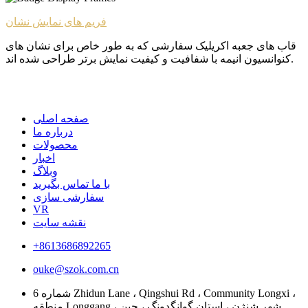
فریم های نمایش نشان
قاب های جعبه اکریلیک سفارشی که به طور خاص برای نشان های
کنوانسیون انیمه با شفافیت و کیفیت نمایش برتر طراحی شده اند.
صفحه اصلی
درباره ما
محصولات
اخبار
وبلاگ
با ما تماس بگیرید
سفارشی سازی
VR
نقشه سایت
+8613686892265
ouke@szok.com.cn
شماره 6 Zhidun Lane ، Qingshui Rd ، Community Longxi ،
منطقه Longgang ، شهر شنژن ، استان گوانگدونگ ، چین