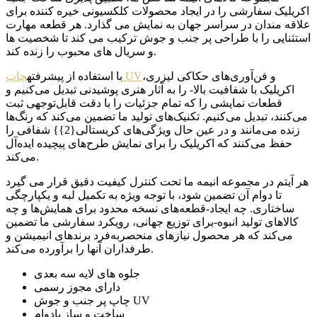
اکریلیک سفارشی را در ایجاد محصولات کلکسیونی خیره کننده برای
علاقه مندان در سراسر جهان به نمایش می گذارد. هر قطعه مهارت
استثنایی را با طراحی پر جنب و جوش ترکیب می کند تا شخصیت ها
و سریال های محبوب را زنده کند.
و فن‌آوری‌های حکاکی لیزری،
چاپ UV
با استفاده از پیشرفته
اکریلیک با شفافیت بالا- را به آثار هنری پوشیدنی تبدیل می‌کنیم و
قطعات نمایشی را که تمام جزئیات را با دقت قابل‌توجهی ثبت
می‌کنند، تبدیل می‌کنیم. تکنیک‌های تولید ما تضمین می‌کند که رنگ‌ها
زنده می‌مانند و در عین حال ویژگی‌های کریستالی{2}} شفافی را
حفظ می‌کنند که اکریلیک را برای نمایش طرح‌های پیچیده ایده‌آل
می‌کند.
هر آیتم در مجموعه انیمه ما تحت کنترل کیفیت دقیق قرار می گیرد
تا دوام آن تضمین شود، با توجه ویژه به تکمیل لبه و یکپارچگی
ساختاری. چه ایجاد-قطعه‌های نسخه محدود برای همایش‌ها و چه
کالاهای تولید انبوه-برای توزیع جهانی، رویکرد سفارشی ما تضمین
می‌کند که هر محصول نیازهای منحصربه‌فرد برندهای انیمیشن و
طرفداران آنها را برآورده می‌کند.
جلوه های لایه سه بعدی
دارای مجوز رسمی
چاپ پر جنب و جوش UV
ساخت و ساز بادوام