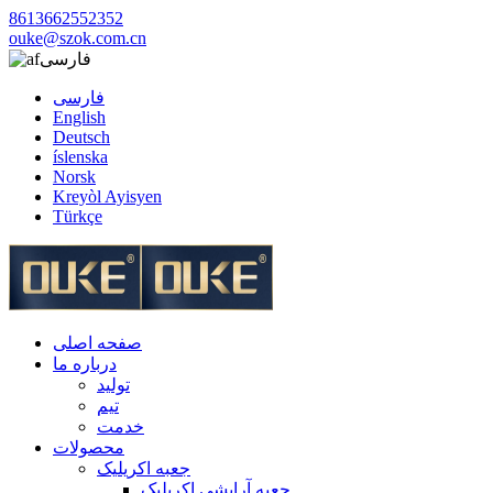
8613662552352
ouke@szok.com.cn
فارسی
فارسی
English
Deutsch
íslenska
Norsk
Kreyòl Ayisyen
Türkçe
صفحه اصلی
درباره ما
تولید
تیم
خدمت
محصولات
جعبه اکریلیک
جعبه آرایشی اکریلیک